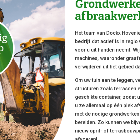
Grondwerke
afbraakwerk
Het team van Dockx Hovenie
ig
bedrijf
dat actief is in regio
p
voor u uit handen neemt. Wij
machines, waaronder graafm
verwijderen uit het gebied d
Om uw tuin aan te leggen, v
structuren zoals terrassen 
geschikte container, zodat 
u ze allemaal op één plek a
met de nodige grondwerken 
bereiden. Zo kunnen we bij
nieuw oprit- of terrasbouwpr
afvoeren!