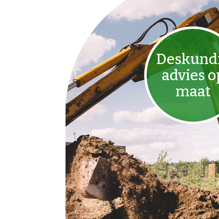
Deskund
advies o
maat