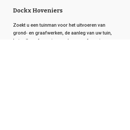
Dockx Hoveniers
Zoekt u een tuinman voor het uitvoeren van
grond- en graafwerken, de aanleg van uw tuin,
het vellen of snoeien van bomen of overig
onderhoud?
Dat zit u goed bij Dockx Hoveniers.
Deze
website behoort toe aan een netwerk van
tuinmannen, daarom garanderen we u steeds de
beste offerte en kunnen we u bedienen, vanwaar
u ook afkomstig bent in Vlaanderen.
GRATIS OFFERTE