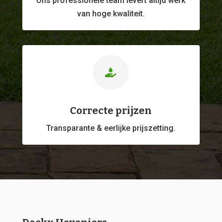
Ons professionele
team levert altijd werk
van hoge kwaliteit.

Correcte prijzen
Transparante & eerlijke prijszetting.