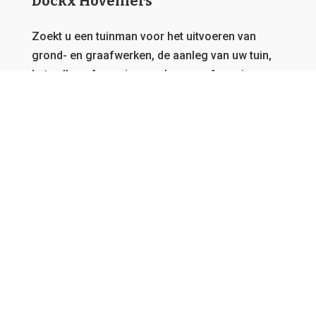
Dockx Hoveniers
Zoekt u een tuinman voor het uitvoeren van
grond- en graafwerken, de aanleg van uw tuin,
het vellen of snoeien van bomen of overig
onderhoud?
Dat zit u goed bij Dockx Hoveniers.
Deze
website behoort toe aan een netwerk van
tuinmannen, daarom garanderen we u steeds de
beste offerte en kunnen we u bedienen, vanwaar
u ook afkomstig bent in Vlaanderen.
GRATIS OFFERTE