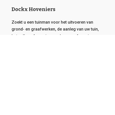
Dockx Hoveniers
Zoekt u een tuinman voor het uitvoeren van
grond- en graafwerken, de aanleg van uw tuin,
het vellen of snoeien van bomen of overig
onderhoud?
Dat zit u goed bij Dockx Hoveniers.
Deze
website behoort toe aan een netwerk van
tuinmannen, daarom garanderen we u steeds de
beste offerte en kunnen we u bedienen, vanwaar
u ook afkomstig bent in Vlaanderen.
GRATIS OFFERTE