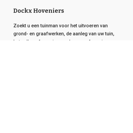
Dockx Hoveniers
Zoekt u een tuinman voor het uitvoeren van
grond- en graafwerken, de aanleg van uw tuin,
het vellen of snoeien van bomen of overig
onderhoud?
Dat zit u goed bij Dockx Hoveniers.
Deze
website behoort toe aan een netwerk van
tuinmannen, daarom garanderen we u steeds de
beste offerte en kunnen we u bedienen, vanwaar
u ook afkomstig bent in Vlaanderen.
GRATIS OFFERTE