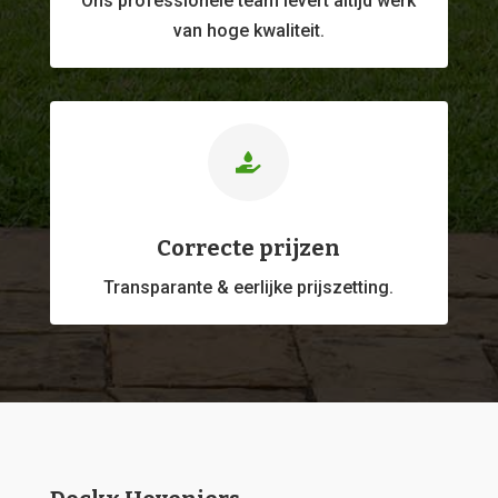
Ons professionele
team levert altijd werk
van hoge kwaliteit.

Correcte prijzen
Transparante & eerlijke prijszetting.