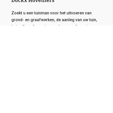
Dockx Hoveniers
Zoekt u een tuinman voor het uitvoeren van
grond- en graafwerken, de aanleg van uw tuin,
het vellen of snoeien van bomen of overig
onderhoud?
Dat zit u goed bij Dockx Hoveniers.
Deze
website behoort toe aan een netwerk van
tuinmannen, daarom garanderen we u steeds de
beste offerte en kunnen we u bedienen, vanwaar
u ook afkomstig bent in Vlaanderen.
GRATIS OFFERTE