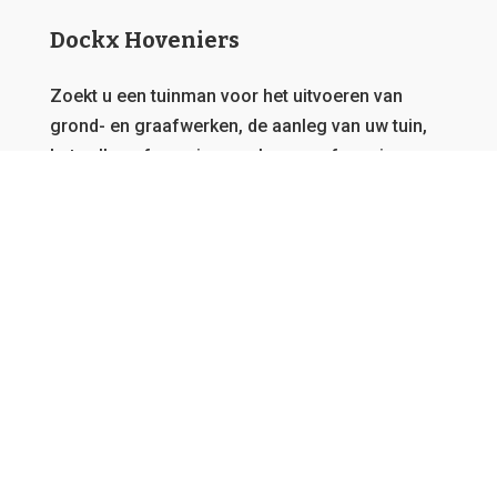
Dockx Hoveniers
Zoekt u een tuinman voor het uitvoeren van
grond- en graafwerken, de aanleg van uw tuin,
het vellen of snoeien van bomen of overig
onderhoud?
Dat zit u goed bij Dockx Hoveniers.
Deze
website behoort toe aan een netwerk van
tuinmannen, daarom garanderen we u steeds de
beste offerte en kunnen we u bedienen, vanwaar
u ook afkomstig bent in Vlaanderen.
GRATIS OFFERTE