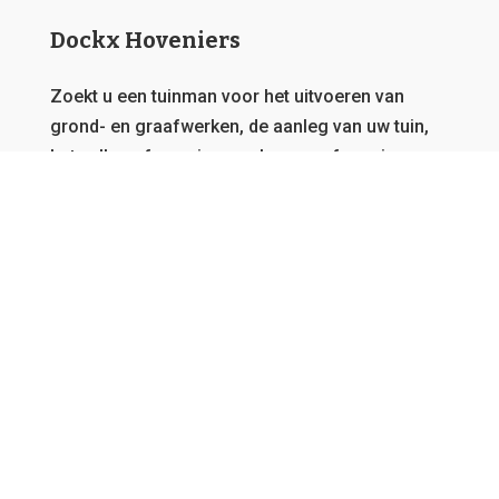
Dockx Hoveniers
Zoekt u een tuinman voor het uitvoeren van
grond- en graafwerken, de aanleg van uw tuin,
het vellen of snoeien van bomen of overig
onderhoud?
Dat zit u goed bij Dockx Hoveniers.
Deze
website behoort toe aan een netwerk van
tuinmannen, daarom garanderen we u steeds de
beste offerte en kunnen we u bedienen, vanwaar
u ook afkomstig bent in Vlaanderen.
GRATIS OFFERTE