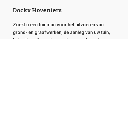
Dockx Hoveniers
Zoekt u een tuinman voor het uitvoeren van
grond- en graafwerken, de aanleg van uw tuin,
het vellen of snoeien van bomen of overig
onderhoud?
Dat zit u goed bij Dockx Hoveniers.
Deze
website behoort toe aan een netwerk van
tuinmannen, daarom garanderen we u steeds de
beste offerte en kunnen we u bedienen, vanwaar
u ook afkomstig bent in Vlaanderen.
GRATIS OFFERTE