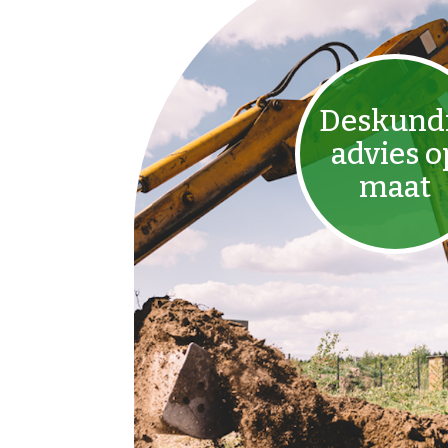
Deskund
advies o
maat