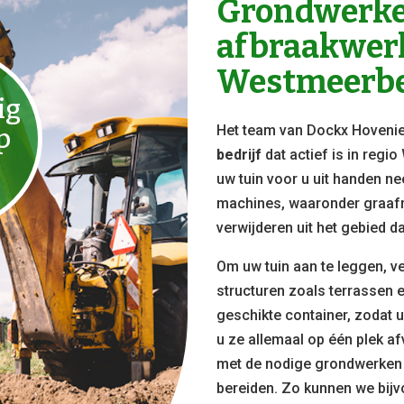
Grondwerke
afbraakwer
Westmeerb
ig
Het team van Dockx Hovenie
p
bedrijf
dat actief is in regi
uw tuin voor u uit handen ne
machines, waaronder graafm
verwijderen uit het gebied d
Om uw tuin aan te leggen, v
structuren zoals terrassen 
geschikte container, zodat 
u ze allemaal op één plek a
met de nodige grondwerken 
bereiden. Zo kunnen we bij