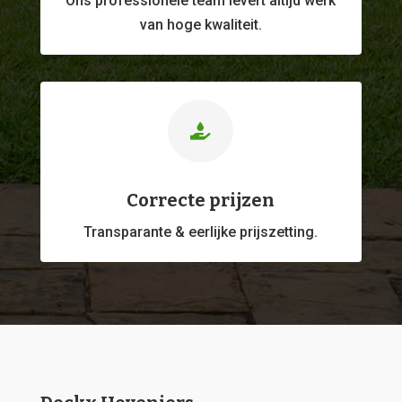
Ons professionele
team levert altijd werk
van hoge kwaliteit.

Correcte prijzen
Transparante & eerlijke prijszetting.