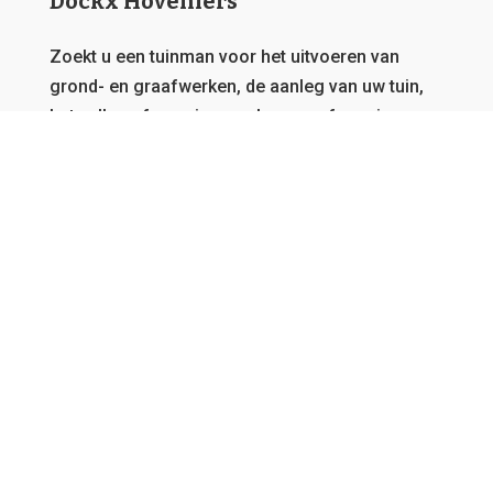
Dockx Hoveniers
Zoekt u een tuinman voor het uitvoeren van
grond- en graafwerken, de aanleg van uw tuin,
het vellen of snoeien van bomen of overig
onderhoud?
Dat zit u goed bij Dockx Hoveniers.
Deze
website behoort toe aan een netwerk van
tuinmannen, daarom garanderen we u steeds de
beste offerte en kunnen we u bedienen, vanwaar
u ook afkomstig bent in Vlaanderen.
GRATIS OFFERTE