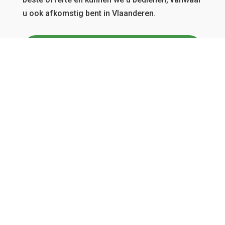
u ook afkomstig bent in Vlaanderen.
GRATIS OFFERTE
Menu
Home
Over ons
Tuinaanleg
Tuinonderhoud
Grond- en afbraakwerken
Realisaties