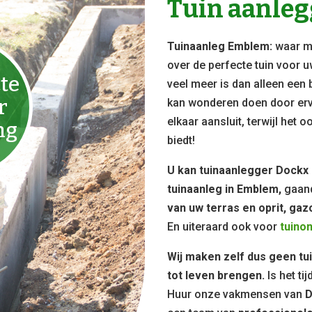
Tuin aanle
Tuinaanleg Emblem:
waar mo
over de perfecte tuin voor u
te
veel meer is dan alleen een 
r
kan wonderen doen door erv
elkaar aansluit, terwijl het 
ng
biedt!
U kan tuinaanlegger Dockx
tuinaanleg in Emblem,
gaan
van uw terras en oprit, gaz
En uiteraard ook voor
tuino
Wij maken zelf dus geen tu
tot leven brengen.
Is het ti
Huur onze vakmensen van
D