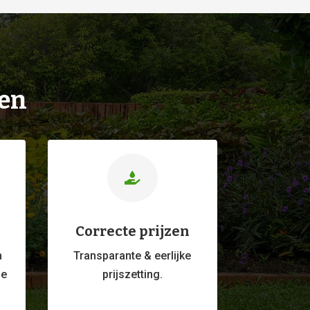
ien

Correcte prijzen
m
Transparante & eerlijke
ge
prijszetting.