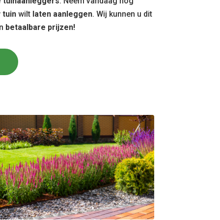
 tuinaanleggers
. Neem vandaag nog
w
tuin
wilt
laten aanleggen
. Wij kunnen u dit
en
betaalbare prijzen!