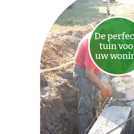
De perfec
tuin voo
uw woni