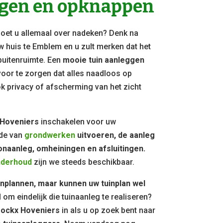
ggen en opknappen
et u allemaal over nadeken? Denk na
w huis te Emblem en u zult merken dat het
buitenruimte. Een
mooie tuin aanleggen
oor te zorgen dat alles naadloos op
ook privacy of afscherming van het zicht
 Hoveniers
inschakelen voor uw
de van
grondwerken
uitvoeren, de aanleg
onaanleg, omheiningen en afsluitingen.
nderhoud
zijn we steeds beschikbaar.
inplannen, maar kunnen uw tuinplan wel
jd om eindelijk die tuinaanleg te realiseren?
ockx Hoveniers
in als u op zoek bent naar