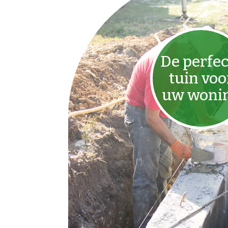
De perfec
tuin voo
uw woni