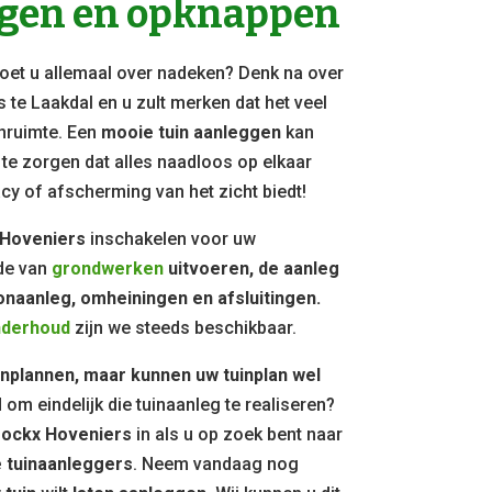
ggen en opknappen
et u allemaal over nadeken? Denk na over
s te Laakdal en u zult merken dat het veel
enruimte. Een
mooie tuin aanleggen
kan
e zorgen dat alles naadloos op elkaar
vacy of afscherming van het zicht biedt!
 Hoveniers
inschakelen voor uw
de van
grondwerken
uitvoeren, de aanleg
onaanleg, omheiningen en afsluitingen.
nderhoud
zijn we steeds beschikbaar.
inplannen, maar kunnen uw tuinplan wel
jd om eindelijk die tuinaanleg te realiseren?
ockx Hoveniers
in als u op zoek bent naar
 tuinaanleggers
. Neem vandaag nog