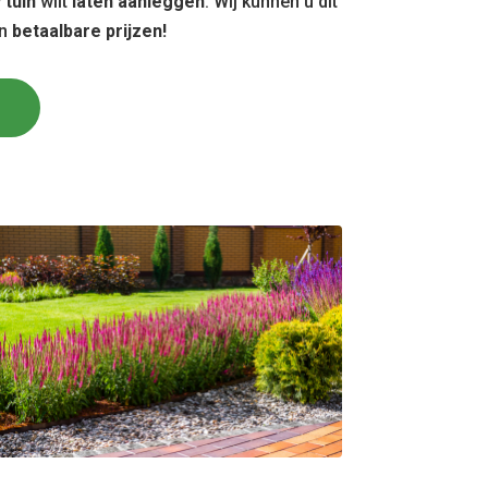
w
tuin
wilt
laten aanleggen
. Wij kunnen u dit
en
betaalbare prijzen!