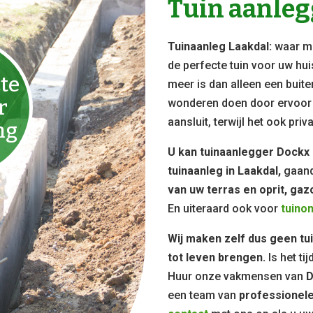
Tuin aanle
Tuinaanleg Laakdal:
waar mo
de perfecte tuin voor uw hui
te
meer is dan alleen een buit
r
wonderen doen door ervoor t
aansluit, terwijl het ook pri
ng
U kan tuinaanlegger Dockx
tuinaanleg in Laakdal,
gaan
van uw terras en oprit, gaz
En uiteraard ook voor
tuino
Wij maken zelf dus geen tu
tot leven brengen.
Is het ti
Huur onze vakmensen van
D
een team van
professionele