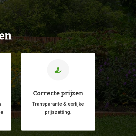
ien

Correcte prijzen
m
Transparante & eerlijke
ge
prijszetting.