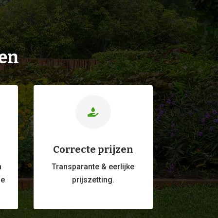
ien

Correcte prijzen
m
Transparante & eerlijke
ge
prijszetting.