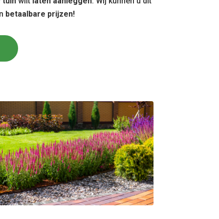
w
tuin
wilt
laten aanleggen
. Wij kunnen u dit
en
betaalbare prijzen!