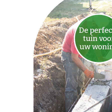
De perfec
tuin voo
uw woni