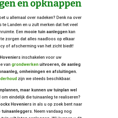
ggen en opknappen
et u allemaal over nadeken? Denk na over
s te Landen en u zult merken dat het veel
enruimte. Een
mooie tuin aanleggen
kan
e zorgen dat alles naadloos op elkaar
vacy of afscherming van het zicht biedt!
 Hoveniers
inschakelen voor uw
e van
grondwerken
uitvoeren, de aanleg
onaanleg, omheiningen en afsluitingen.
nderhoud
zijn we steeds beschikbaar.
inplannen, maar kunnen uw tuinplan wel
jd om eindelijk die tuinaanleg te realiseren?
ockx Hoveniers
in als u op zoek bent naar
 tuinaanleggers
. Neem vandaag nog