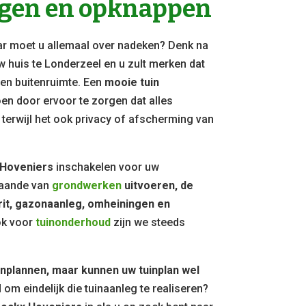
ggen en opknappen
r moet u allemaal over nadeken? Denk na
w huis te Londerzeel en u zult merken dat
een buitenruimte. Een
mooie tuin
n door ervoor te zorgen dat alles
 terwijl het ook privacy of afscherming van
 Hoveniers
inschakelen voor uw
aande van
grondwerken
uitvoeren, de
rit, gazonaanleg, omheiningen en
ok voor
tuinonderhoud
zijn we steeds
inplannen, maar kunnen uw tuinplan wel
jd om eindelijk die tuinaanleg te realiseren?