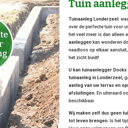
Tuin aanle
Tuinaanleg Londerzeel:
waa
over de perfecte tuin voor u
te
het veel meer is dan alleen 
r
aanleggen
kan wonderen doe
naadloos op elkaar aansluit,
ng
het zicht biedt!
U kan tuinaanlegger Dockx
tuinaanleg in Londerzeel,
g
aanleg van uw terras en op
afsluitingen.
En uiteraard o
beschikbaar.
Wij maken zelf dus geen tu
tot leven brengen.
Is het ti