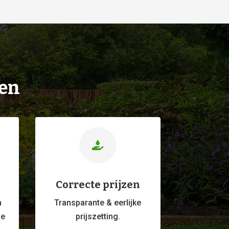
ien

Correcte prijzen
m
Transparante & eerlijke
ge
prijszetting.