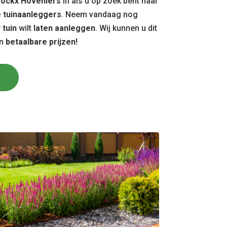
ockx Hoveniers
in als u op zoek bent naar
 tuinaanleggers
. Neem vandaag nog
w
tuin
wilt
laten aanleggen
. Wij kunnen u dit
en
betaalbare prijzen!