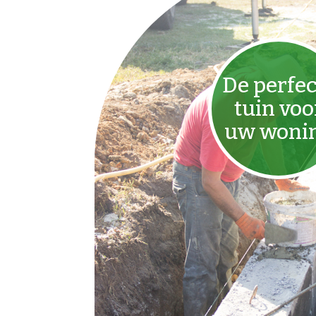
De perfec
tuin voo
uw woni