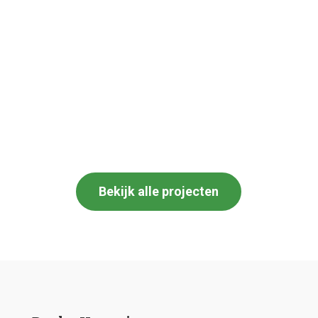
Bekijk alle projecten
Dockx Hoveniers
Zoekt u een tuinman voor het uitvoeren van