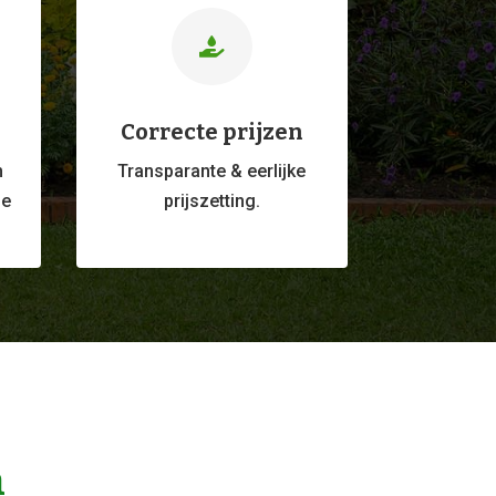

Correcte prijzen
m
Transparante & eerlijke
ge
prijszetting.
n