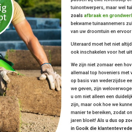
ig
tuinontwerpers, maar wel
tu
pt
zoals
afbraak en grondwer
bekwame tuinaannemers zul
van uw droomtuin en ervoor 
Uiteraard moet het niet alti
ook inschakelen voor het
ui
We zijn niet zomaar een hov
allemaal top hoveniers met v
op basis van wederzijdse eer
we geven, zijn weloverwoge
u om niet alleen een duidelij
zijn, maar ook hoe we kunn
manier te bereiken, zodat o
jaren bloeit!
Als u dus op z
in Gooik die klantentevrede