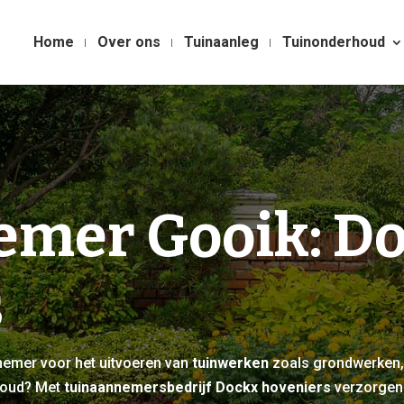
Home
Over ons
Tuinaanleg
Tuinonderhoud
emer Gooik: D
s
nnemer voor het uitvoeren van
tuinwerken
zoals grondwerken,
houd? Met
tuinaannemersbedrijf Dockx hoveniers
verzorgen 