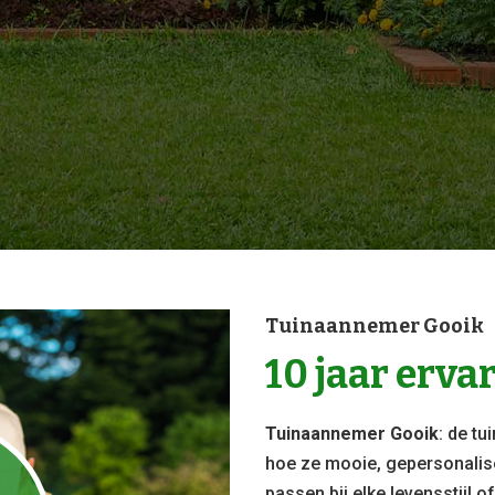
Tuinaannemer Gooik
10 jaar erva
Tuinaannemer Gooik
: de t
hoe ze mooie, gepersonalis
n
passen bij elke levensstijl o