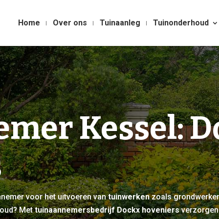
Home
Over ons
Tuinaanleg
Tuinonderhoud
mer Kessel: D
s
annemer voor het uitvoeren van
tuinwerken
zoals grondwerken
houd? Met
tuinaannemersbedrijf Dockx hoveniers
verzorgen 