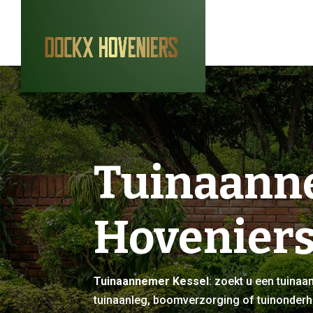
Tuinaanne
Hovenier
Tuinaannemer Kessel
: zoekt u een tuina
tuinaanleg, boomverzorging of tuinonder