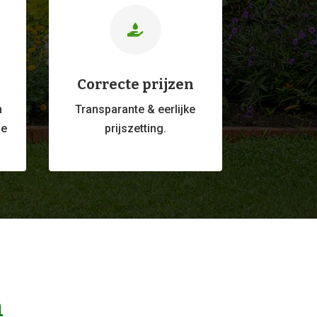

Correcte prijzen
m
Transparante & eerlijke
ge
prijszetting.
n