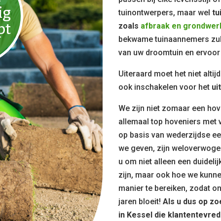
ig
tuinontwerpers, maar wel
tu
pt
zoals
afbraak en grondwer
bekwame tuinaannemers zul
van uw droomtuin en ervoor 
Uiteraard moet het niet alti
ook inschakelen voor het
ui
We zijn niet zomaar een hov
allemaal top hoveniers met v
op basis van wederzijdse eer
we geven, zijn weloverwoge
u om niet alleen een duidelij
zijn, maar ook hoe we kunn
manier te bereiken, zodat o
jaren bloeit!
Als u dus op z
in Kessel die klantentevred