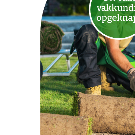
vakkund
opgekna