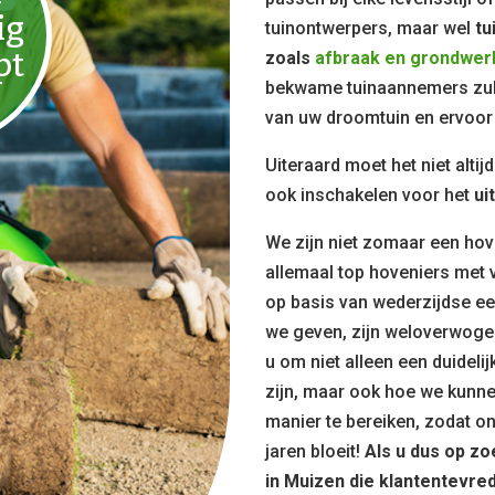
ig
tuinontwerpers, maar wel
tu
pt
zoals
afbraak en grondwer
bekwame tuinaannemers zul
van uw droomtuin en ervoor 
Uiteraard moet het niet alti
ook inschakelen voor het
ui
We zijn niet zomaar een hov
allemaal top hoveniers met v
op basis van wederzijdse eer
we geven, zijn weloverwoge
u om niet alleen een duidelij
zijn, maar ook hoe we kunn
manier te bereiken, zodat o
jaren bloeit!
Als u dus op z
in Muizen die klantentevre