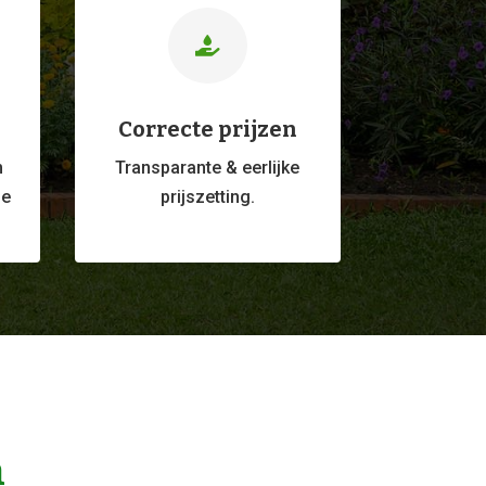

Correcte prijzen
m
Transparante & eerlijke
ge
prijszetting.
n