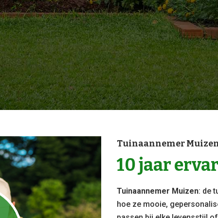
Tuinaannemer Muize
10 jaar erva
Tuinaannemer Muizen
: de 
hoe ze mooie, gepersonalis
n
passen bij elke levensstijl o