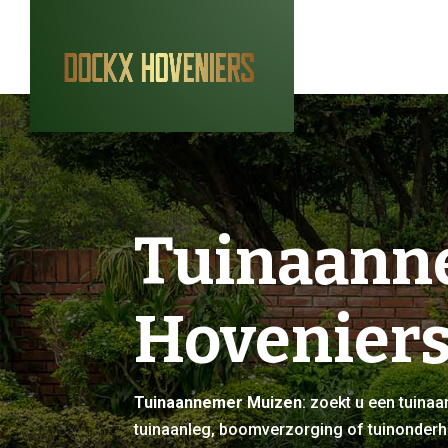
Tuinaann
Hovenier
Tuinaannemer Muizen
: zoekt u een tuina
tuinaanleg, boomverzorging of tuinonder