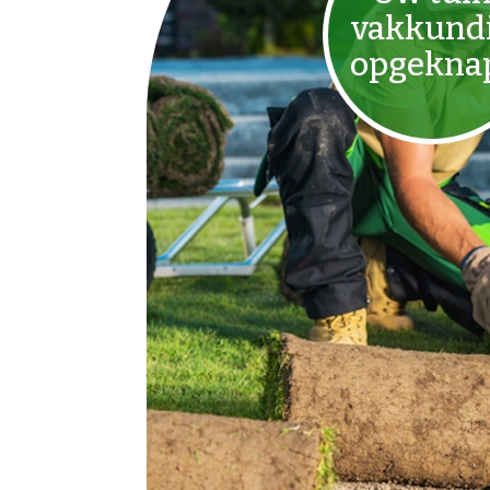
vakkund
opgekna