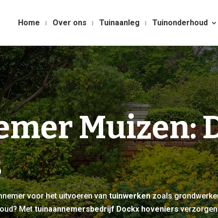
Home
Over ons
Tuinaanleg
Tuinonderhoud
emer Muizen: 
s
annemer voor het uitvoeren van
tuinwerken
zoals grondwerken
houd? Met
tuinaannemersbedrijf Dockx hoveniers
verzorgen 