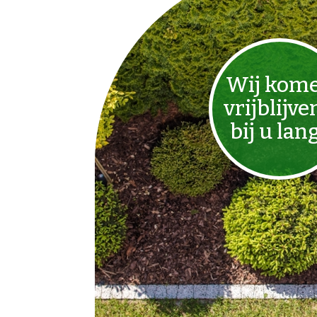
Wij kom
vrijblijve
bij u lan