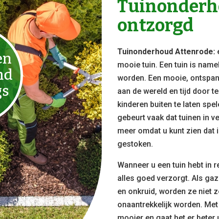
Tuinonderho
ontzorgd
Tuinonderhoud Attenrode:
en
mooie tuin. Een tuin is name
nd
worden. Een mooie, ontspan
gs
aan de wereld en tijd door t
kinderen buiten te laten sp
gebeurt vaak dat tuinen in ve
meer omdat u kunt zien dat i
gestoken.
Wanneer u een tuin hebt in re
alles goed verzorgt. Als ga
en onkruid, worden ze niet z
onaantrekkelijk worden. Met
mooier en gaat het er beter u