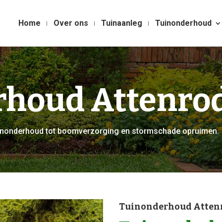
Home
Over ons
Tuinaanleg
Tuinonderhoud
rhoud Attenro
tuinonderhoud tot boomverzorging en stormschade opruimen.
Tuinonderhoud Atten