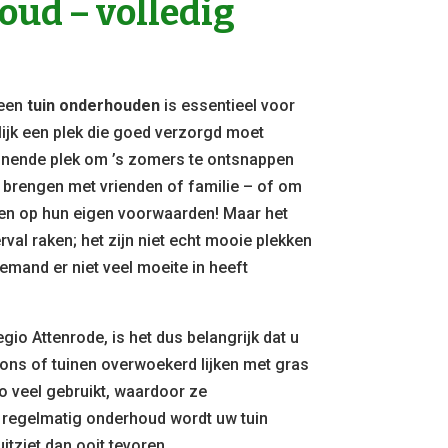
ud – volledig
een
tuin onderhouden
is essentieel voor
lijk een plek die goed verzorgd moet
nende plek om ’s zomers te ontsnappen
e brengen met vrienden of familie – of om
elen op hun eigen voorwaarden! Maar het
rval raken; het zijn niet echt mooie plekken
emand er niet veel moeite in heeft
gio Attenrode, is het dus belangrijk dat u
zons of tuinen overwoekerd lijken met gras
o veel gebruikt, waardoor ze
 regelmatig onderhoud wordt uw tuin
itziet dan ooit tevoren.