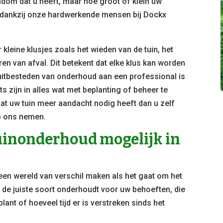
ndom dat u heeft, maar hoe groot of klein uw
ar dankzij onze hardwerkende mensen bij Dockx
kleine klusjes zoals het wieden van de tuin, het
n van afval. Dit betekent dat elke klus kan worden
 uitbesteden van onderhoud aan een professional is
ts zijn in alles wat met beplanting of beheer te
at uw tuin meer aandacht nodig heeft dan u zelf
op ons nemen.
tuinonderhoud mogelijk in
 een wereld van verschil maken als het gaat om het
u de juiste soort onderhoudt voor uw behoeften, die
plant of hoeveel tijd er is verstreken sinds het