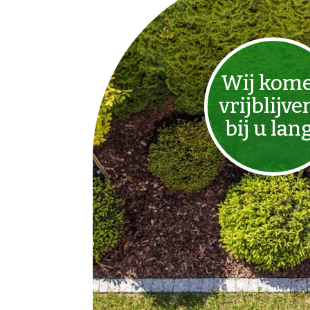
Wij kom
vrijblijve
bij u lan