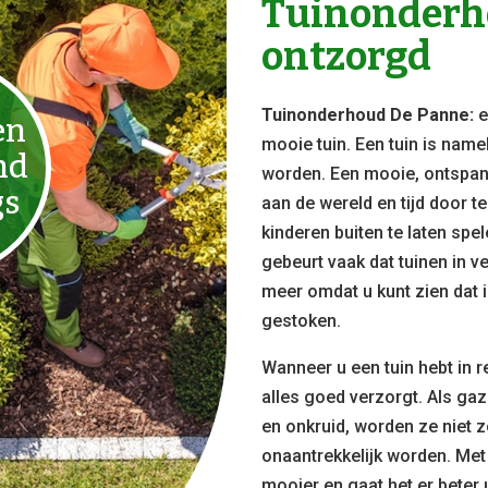
Tuinonderho
ontzorgd
Tuinonderhoud De Panne:
en
mooie tuin. Een tuin is name
nd
worden. Een mooie, ontspan
gs
aan de wereld en tijd door t
kinderen buiten te laten sp
gebeurt vaak dat tuinen in ve
meer omdat u kunt zien dat i
gestoken.
Wanneer u een tuin hebt in r
alles goed verzorgt. Als ga
en onkruid, worden ze niet z
onaantrekkelijk worden. Met
mooier en gaat het er beter u