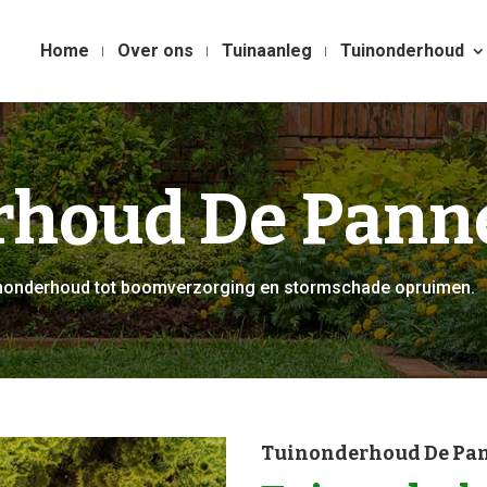
Home
Over ons
Tuinaanleg
Tuinonderhoud
rhoud De Pann
tuinonderhoud tot boomverzorging en stormschade opruimen.
Tuinonderhoud De Pa