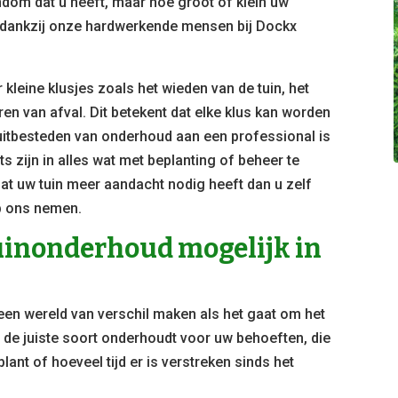
ndom dat u heeft, maar hoe groot of klein uw
ar dankzij onze hardwerkende mensen bij Dockx
kleine klusjes zoals het wieden van de tuin, het
n van afval. Dit betekent dat elke klus kan worden
 uitbesteden van onderhoud aan een professional is
ts zijn in alles wat met beplanting of beheer te
at uw tuin meer aandacht nodig heeft dan u zelf
op ons nemen.
tuinonderhoud mogelijk in
 een wereld van verschil maken als het gaat om het
u de juiste soort onderhoudt voor uw behoeften, die
plant of hoeveel tijd er is verstreken sinds het