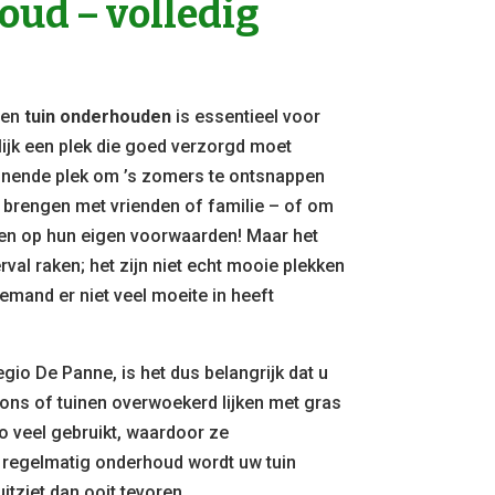
ud – volledig
een
tuin onderhouden
is essentieel voor
lijk een plek die goed verzorgd moet
nende plek om ’s zomers te ontsnappen
e brengen met vrienden of familie – of om
elen op hun eigen voorwaarden! Maar het
rval raken; het zijn niet echt mooie plekken
emand er niet veel moeite in heeft
egio De Panne, is het dus belangrijk dat u
zons of tuinen overwoekerd lijken met gras
o veel gebruikt, waardoor ze
 regelmatig onderhoud wordt uw tuin
itziet dan ooit tevoren.