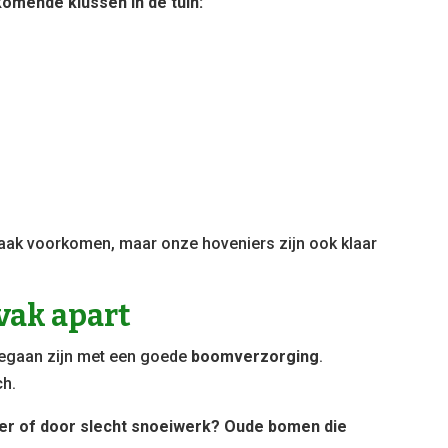
komende klussen in de tuin:
 vaak voorkomen, maar onze hoveniers zijn ook klaar
vak apart
begaan zijn met een goede
boomverzorging
.
ch.
er of door slecht snoeiwerk? Oude bomen die