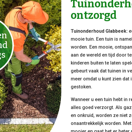
Tuinonderho
ontzorgd
Tuinonderhoud Glabbeek:
e
en
mooie tuin. Een tuin is name
nd
worden. Een mooie, ontspan
gs
aan de wereld en tijd door t
kinderen buiten te laten sp
gebeurt vaak dat tuinen in ve
meer omdat u kunt zien dat i
gestoken.
Wanneer u een tuin hebt in r
alles goed verzorgt. Als ga
en onkruid, worden ze niet z
onaantrekkelijk worden. Met
mooier en gaat het er beter u