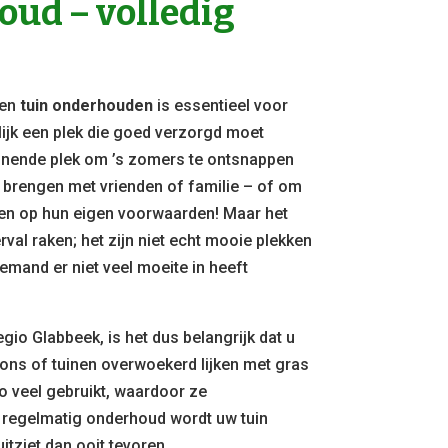
ud – volledig
en
tuin onderhouden
is essentieel voor
lijk een plek die goed verzorgd moet
nende plek om ’s zomers te ontsnappen
e brengen met vrienden of familie – of om
elen op hun eigen voorwaarden! Maar het
rval raken; het zijn niet echt mooie plekken
emand er niet veel moeite in heeft
egio Glabbeek, is het dus belangrijk dat u
zons of tuinen overwoekerd lijken met gras
o veel gebruikt, waardoor ze
 regelmatig onderhoud wordt uw tuin
itziet dan ooit tevoren.