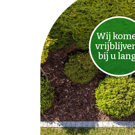
Wij kom
vrijblijve
bij u lan