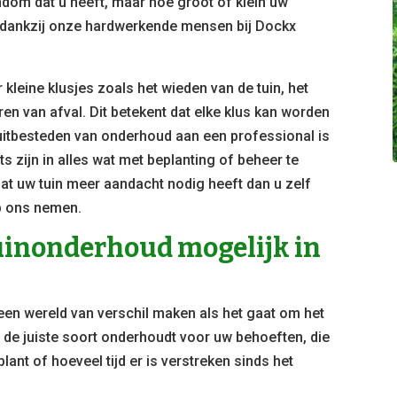
ndom dat u heeft, maar hoe groot of klein uw
ar dankzij onze hardwerkende mensen bij Dockx
kleine klusjes zoals het wieden van de tuin, het
n van afval. Dit betekent dat elke klus kan worden
 uitbesteden van onderhoud aan een professional is
ts zijn in alles wat met beplanting of beheer te
at uw tuin meer aandacht nodig heeft dan u zelf
op ons nemen.
tuinonderhoud mogelijk in
 een wereld van verschil maken als het gaat om het
u de juiste soort onderhoudt voor uw behoeften, die
plant of hoeveel tijd er is verstreken sinds het