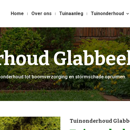
Home
Over ons
Tuinaanleg
Tuinonderhoud
rhoud Glabbee
uinonderhoud tot boomverzorging en stormschade opruimen.
Tuinonderhoud Glabb