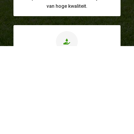
van hoge kwaliteit.

Correcte prijzen
Transparante & eerlijke prijszetting.
Dockx Hoveniers