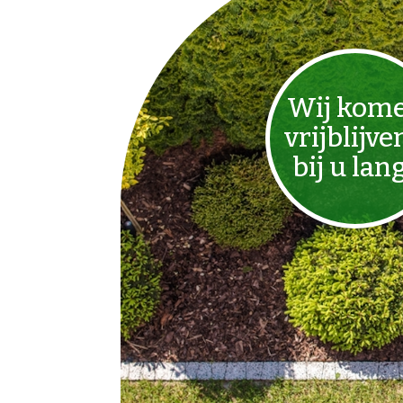
Wij kom
vrijblijve
bij u lan