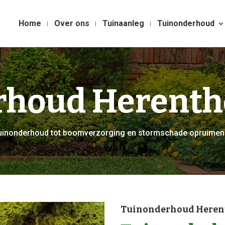
Home
Over ons
Tuinaanleg
Tuinonderhoud
rhoud Herenth
r tuinonderhoud tot boomverzorging en stormschade opruimen
Tuinonderhoud Heren