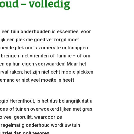
ud – volledig
:
een
tuin onderhouden
is essentieel voor
lijk een plek die goed verzorgd moet
nende plek om ’s zomers te ontsnappen
e brengen met vrienden of familie – of om
elen op hun eigen voorwaarden! Maar het
rval raken; het zijn niet echt mooie plekken
emand er niet veel moeite in heeft
egio Herenthout, is het dus belangrijk dat u
zons of tuinen overwoekerd lijken met gras
o veel gebruikt, waardoor ze
 regelmatig onderhoud wordt uw tuin
itziet dan ooit tevoren.