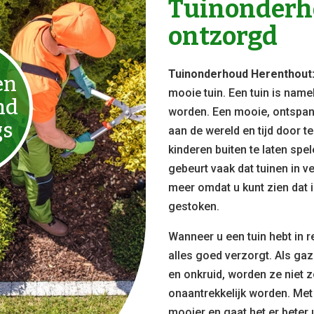
Tuinonderho
ontzorgd
Tuinonderhoud Herenthout
en
mooie tuin. Een tuin is name
nd
worden. Een mooie, ontspan
gs
aan de wereld en tijd door t
kinderen buiten te laten sp
gebeurt vaak dat tuinen in ve
meer omdat u kunt zien dat i
gestoken.
Wanneer u een tuin hebt in r
alles goed verzorgt. Als ga
en onkruid, worden ze niet z
onaantrekkelijk worden. Met
mooier en gaat het er beter u