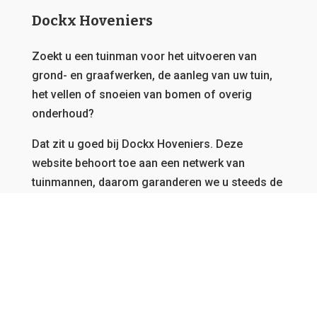
Dockx Hoveniers
Zoekt u een tuinman voor het uitvoeren van
grond- en graafwerken, de aanleg van uw tuin,
het vellen of snoeien van bomen of overig
onderhoud?
Dat zit u goed bij Dockx Hoveniers.
Deze
website behoort toe aan een netwerk van
tuinmannen, daarom garanderen we u steeds de
beste offerte en kunnen we u bedienen, vanwaar
u ook afkomstig bent in Vlaanderen.
GRATIS OFFERTE