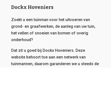
Dockx Hoveniers
Zoekt u een tuinman voor het uitvoeren van
grond- en graafwerken, de aanleg van uw tuin,
het vellen of snoeien van bomen of overig
onderhoud?
Dat zit u goed bij Dockx Hoveniers.
Deze
website behoort toe aan een netwerk van
tuinmannen, daarom garanderen we u steeds de
beste offerte en kunnen we u bedienen, vanwaar
u ook afkomstig bent in Vlaanderen.
GRATIS OFFERTE