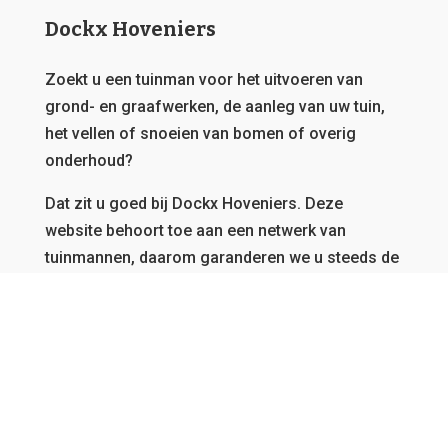
Dockx Hoveniers
Zoekt u een tuinman voor het uitvoeren van
grond- en graafwerken, de aanleg van uw tuin,
het vellen of snoeien van bomen of overig
onderhoud?
Dat zit u goed bij Dockx Hoveniers.
Deze
website behoort toe aan een netwerk van
tuinmannen, daarom garanderen we u steeds de
beste offerte en kunnen we u bedienen, vanwaar
u ook afkomstig bent in Vlaanderen.
GRATIS OFFERTE