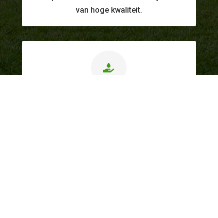
van hoge kwaliteit.

Correcte prijzen
Transparante & eerlijke prijszetting.
Dockx Hoveniers