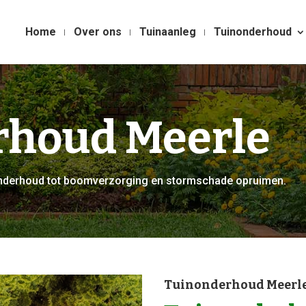
Home
Over ons
Tuinaanleg
Tuinonderhoud
rhoud Meerle
nonderhoud tot boomverzorging en stormschade opruimen.
Tuinonderhoud Meerl