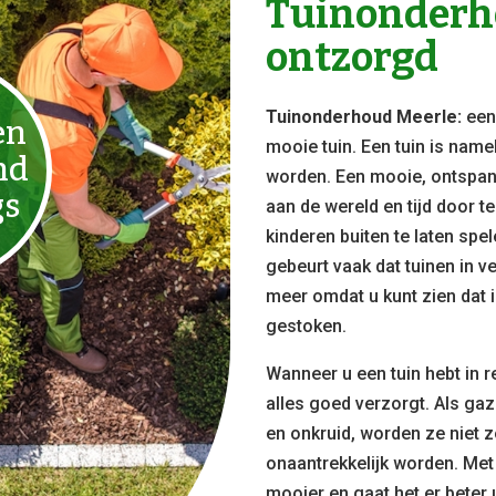
Tuinonderho
ontzorgd
Tuinonderhoud Meerle:
ee
en
mooie tuin. Een tuin is name
nd
worden. Een mooie, ontspan
gs
aan de wereld en tijd door t
kinderen buiten te laten sp
gebeurt vaak dat tuinen in ve
meer omdat u kunt zien dat i
gestoken.
Wanneer u een tuin hebt in re
alles goed verzorgt. Als ga
en onkruid, worden ze niet z
onaantrekkelijk worden. Met
mooier en gaat het er beter u