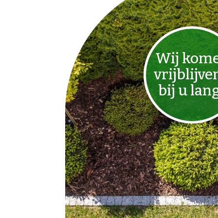
Wij kom
vrijblijve
bij u lan