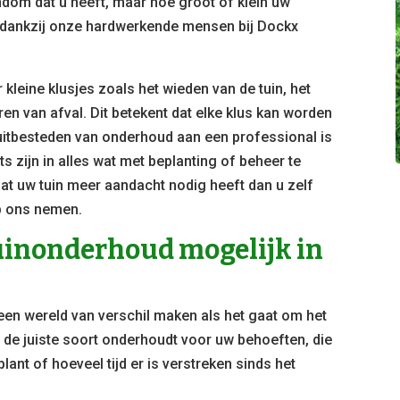
ndom dat u heeft, maar hoe groot of klein uw
ar dankzij onze hardwerkende mensen bij Dockx
kleine klusjes zoals het wieden van de tuin, het
n van afval. Dit betekent dat elke klus kan worden
 uitbesteden van onderhoud aan een professional is
ts zijn in alles wat met beplanting of beheer te
at uw tuin meer aandacht nodig heeft dan u zelf
op ons nemen.
tuinonderhoud mogelijk in
 een wereld van verschil maken als het gaat om het
u de juiste soort onderhoudt voor uw behoeften, die
plant of hoeveel tijd er is verstreken sinds het