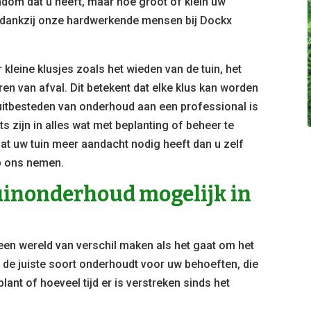
ndom dat u heeft, maar hoe groot of klein uw
ar dankzij onze hardwerkende mensen bij Dockx
kleine klusjes zoals het wieden van de tuin, het
n van afval. Dit betekent dat elke klus kan worden
 uitbesteden van onderhoud aan een professional is
ts zijn in alles wat met beplanting of beheer te
at uw tuin meer aandacht nodig heeft dan u zelf
op ons nemen.
tuinonderhoud mogelijk in
 een wereld van verschil maken als het gaat om het
u de juiste soort onderhoudt voor uw behoeften, die
plant of hoeveel tijd er is verstreken sinds het