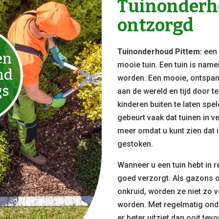
Tuinonderho
ontzorgd
Tuinonderhoud Pittem:
ee
en
mooie tuin. Een tuin is name
nd
worden. Een mooie, ontspan
gs
aan de wereld en tijd door t
kinderen buiten te laten sp
gebeurt vaak dat tuinen in ve
meer omdat u kunt zien dat i
gestoken.
Wanneer u een tuin hebt in re
goed verzorgt. Als gazons o
onkruid, worden ze niet zo v
worden. Met regelmatig ond
er beter uitziet dan ooit tevo