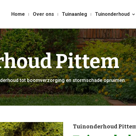
Home
Over ons
Tuinaanleg
Tuinonderhoud
rhoud Pittem
nonderhoud tot boomverzorging en stormschade opruimen.
Tuinonderhoud Pitte