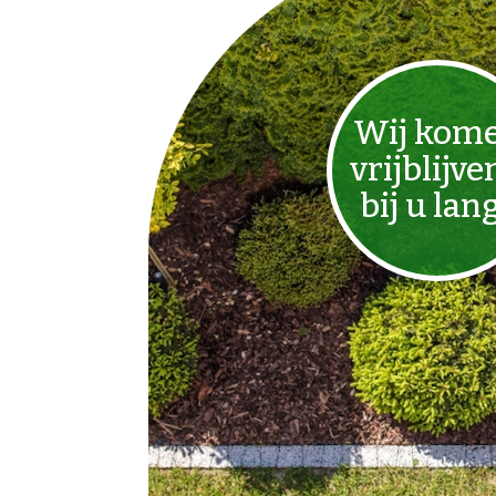
Wij kom
vrijblijve
bij u lan