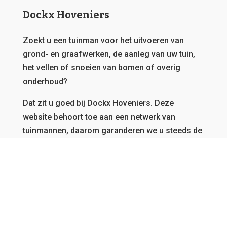
Dockx Hoveniers
Zoekt u een tuinman voor het uitvoeren van
grond- en graafwerken, de aanleg van uw tuin,
het vellen of snoeien van bomen of overig
onderhoud?
Dat zit u goed bij Dockx Hoveniers.
Deze
website behoort toe aan een netwerk van
tuinmannen, daarom garanderen we u steeds de
beste offerte en kunnen we u bedienen, vanwaar
u ook afkomstig bent in Vlaanderen.
GRATIS OFFERTE