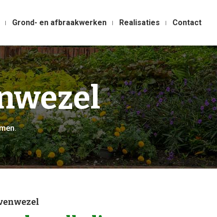
Grond- en afbraakwerken
Realisaties
Contact
nwezel
imen.
venwezel