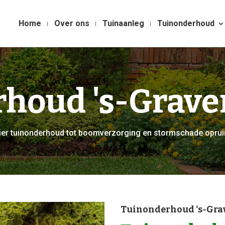
Home
Over ons
Tuinaanleg
Tuinonderhoud
houd 's-Grave
ulier tuinonderhoud tot boomverzorging en stormschade opru
Tuinonderhoud ‘s-Gra