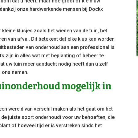
ndom dat u heeft, maar hoe groot of klein uw
ar dankzij onze hardwerkende mensen bij Dockx
kleine klusjes zoals het wieden van de tuin, het
n van afval. Dit betekent dat elke klus kan worden
 uitbesteden van onderhoud aan een professional is
ts zijn in alles wat met beplanting of beheer te
at uw tuin meer aandacht nodig heeft dan u zelf
op ons nemen.
tuinonderhoud mogelijk in
 een wereld van verschil maken als het gaat om het
u de juiste soort onderhoudt voor uw behoeften, die
plant of hoeveel tijd er is verstreken sinds het