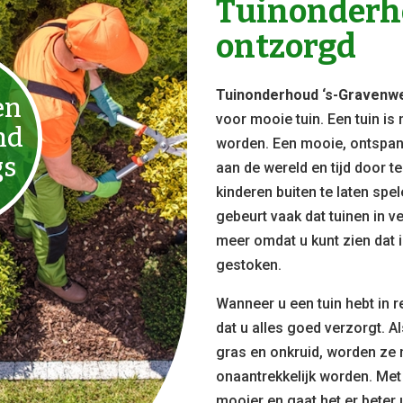
Tuinonderho
ontzorgd
Tuinonderhoud ‘s-Gravenw
en
voor mooie tuin. Een tuin is
nd
worden. Een mooie, ontspan
gs
aan de wereld en tijd door t
kinderen buiten te laten sp
gebeurt vaak dat tuinen in ve
meer omdat u kunt zien dat i
gestoken.
Wanneer u een tuin hebt in r
dat u alles goed verzorgt. A
gras en onkruid, worden ze 
onaantrekkelijk worden. Met
mooier en gaat het er beter u