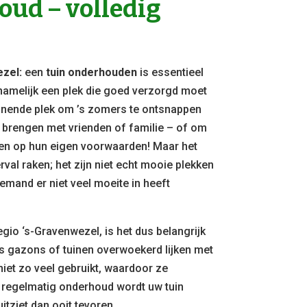
ud – volledig
ezel:
een
tuin onderhouden
is essentieel
 namelijk een plek die goed verzorgd moet
nende plek om ’s zomers te ontsnappen
e brengen met vrienden of familie – of om
elen op hun eigen voorwaarden! Maar het
rval raken; het zijn niet echt mooie plekken
emand er niet veel moeite in heeft
egio ‘s-Gravenwezel, is het dus belangrijk
ls gazons of tuinen overwoekerd lijken met
niet zo veel gebruikt, waardoor ze
 regelmatig onderhoud wordt uw tuin
itziet dan ooit tevoren.