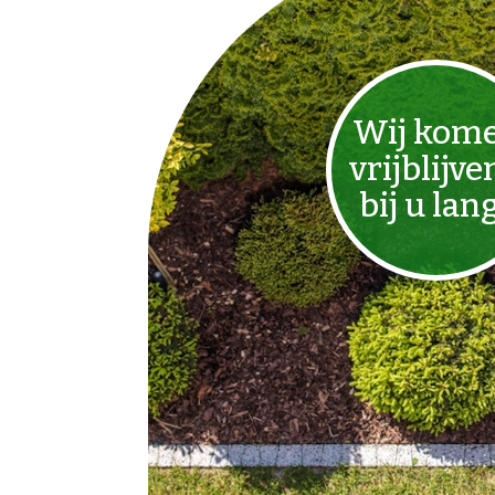
Wij kom
vrijblijve
bij u lan