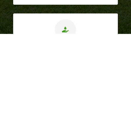

Correcte prijzen
Transparante & eerlijke prijszetting.
Dockx Hoveniers