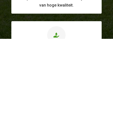
van hoge kwaliteit.

Correcte prijzen
Transparante & eerlijke prijszetting.
Dockx Hoveniers