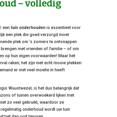
ud – volledig
l:
een
tuin onderhouden
is essentieel voor
lijk een plek die goed verzorgd moet
nende plek om ’s zomers te ontsnappen
e brengen met vrienden of familie – of om
elen op hun eigen voorwaarden! Maar het
rval raken; het zijn niet echt mooie plekken
emand er niet veel moeite in heeft
egio Wuustwezel, is het dus belangrijk dat
gazons of tuinen overwoekerd lijken met
niet zo veel gebruikt, waardoor ze
 regelmatig onderhoud wordt uw tuin
itziet dan ooit tevoren.