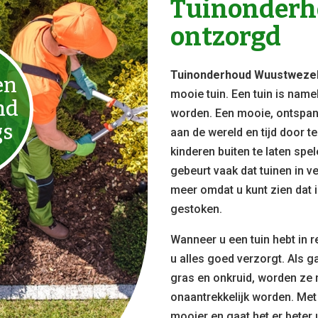
Tuinonderho
ontzorgd
Tuinonderhoud Wuustweze
en
mooie tuin. Een tuin is name
nd
worden. Een mooie, ontspan
gs
aan de wereld en tijd door t
kinderen buiten te laten sp
gebeurt vaak dat tuinen in ve
meer omdat u kunt zien dat i
gestoken.
Wanneer u een tuin hebt in r
u alles goed verzorgt. Als 
gras en onkruid, worden ze 
onaantrekkelijk worden. Met
mooier en gaat het er beter u