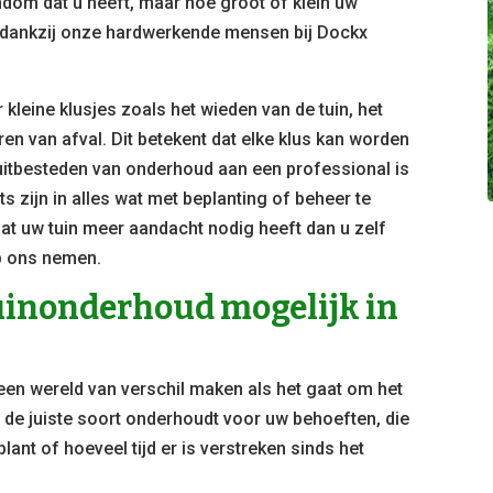
ndom dat u heeft, maar hoe groot of klein uw
ar dankzij onze hardwerkende mensen bij Dockx
kleine klusjes zoals het wieden van de tuin, het
n van afval. Dit betekent dat elke klus kan worden
 uitbesteden van onderhoud aan een professional is
ts zijn in alles wat met beplanting of beheer te
at uw tuin meer aandacht nodig heeft dan u zelf
op ons nemen.
tuinonderhoud mogelijk in
 een wereld van verschil maken als het gaat om het
u de juiste soort onderhoudt voor uw behoeften, die
plant of hoeveel tijd er is verstreken sinds het