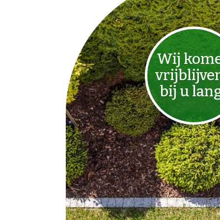
Wij kom
vrijblijve
bij u lan