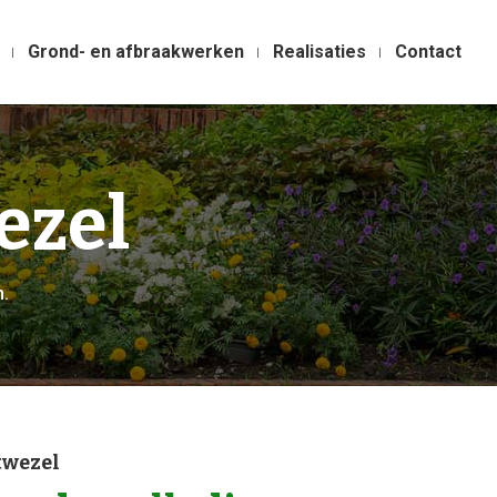
Grond- en afbraakwerken
Realisaties
Contact
ezel
n.
wezel