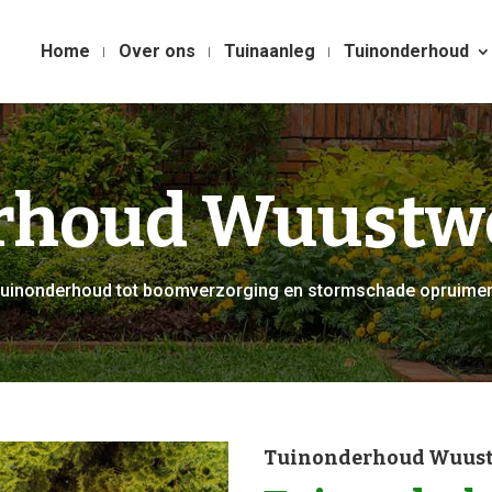
Home
Over ons
Tuinaanleg
Tuinonderhoud
rhoud Wuustw
r tuinonderhoud tot boomverzorging en stormschade opruime
Tuinonderhoud Wuust