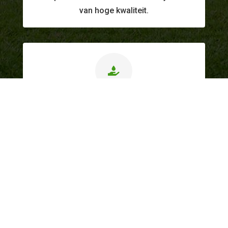
van hoge kwaliteit.

Correcte prijzen
Transparante & eerlijke prijszetting.
Dockx Hoveniers